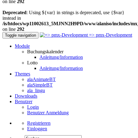
on line
292
Deprecated
: Using ${var} in strings is deprecated, use {$var}
instead in
/is/htdocs/wp11002613_5MJNN2H9PD/www/alaniso/includes/mx
on line
292
=> pmx-Development
Toggle navigation
Module
Buchungskalender
Anleitung/Information
Lotto
Anleitung/Information
Themes
alaAnimateBT
alaSimpleBT
ala_lingu
Downloads
Benutzer
Login
Benutzer Anmeldung
Registrieren
Einloggen